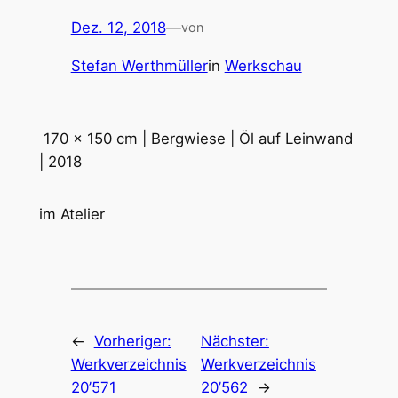
Dez. 12, 2018
—
von
Stefan Werthmüller
in
Werkschau
170 x 150 cm | Bergwiese | Öl auf Leinwand
| 2018
im Atelier
←
Vorheriger:
Nächster:
Werkverzeichnis
Werkverzeichnis
20’571
20’562
→