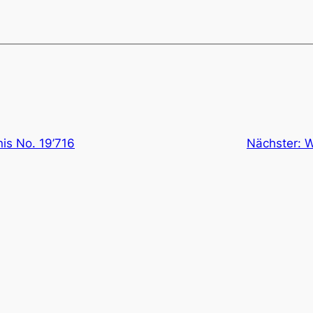
is No. 19’716
Nächster:
W