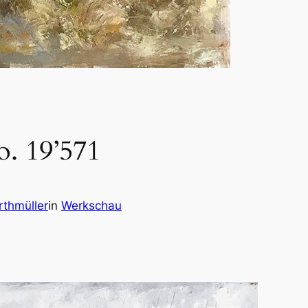
. 19’571
rthmüller
in
Werkschau