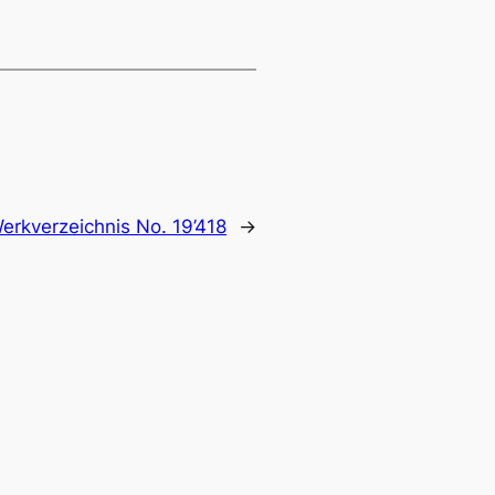
erkverzeichnis No. 19’418
→