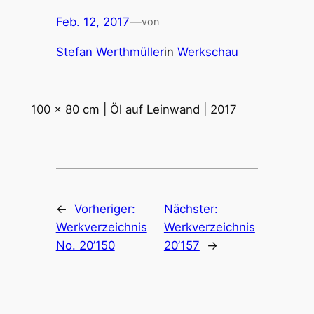
Feb. 12, 2017
—
von
Stefan Werthmüller
in
Werkschau
100 x 80 cm | Öl auf Leinwand | 2017
←
Vorheriger:
Nächster:
Werkverzeichnis
Werkverzeichnis
No. 20’150
20’157
→