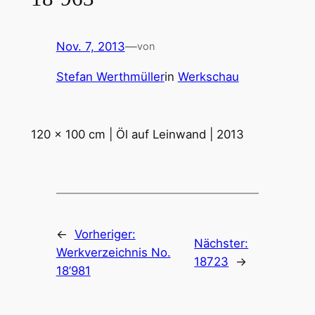
Nov. 7, 2013
—
von
Stefan Werthmüller
in
Werkschau
120 x 100 cm | Öl auf Leinwand | 2013
←
Vorheriger:
Nächster:
Werkverzeichnis No.
18723
→
18’981