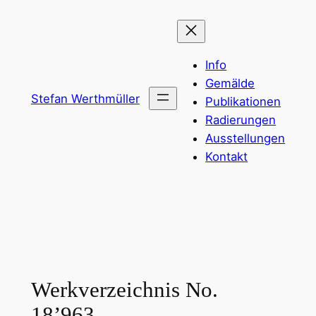
Zum
Inhalt
springen
Info
Gemälde
Stefan Werthmüller
Publikationen
Radierungen
Ausstellungen
Kontakt
Werkverzeichnis No.
18’963